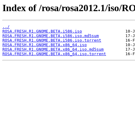
Index of /rosa/rosa2012.1/i
../
ROSA.FRESH.R1.GNOME.BETA.i586.iso
ROSA.FRESH.R1.GNOME.BETA.i586.iso.md5sum
ROSA.FRESH.R1.GNOME.BETA.i586.iso.torrent
ROSA.FRESH.R1.GNOME.BETA.x86_64.iso
ROSA.FRESH.R1.GNOME.BETA.x86_64.iso.md5sum
ROSA.FRESH.R1.GNOME.BETA.x86_64.iso.torrent